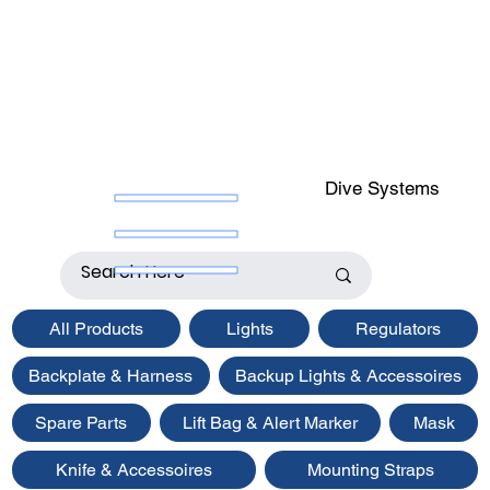
Dive Systems
All Products
Lights
Regulators
Backplate & Harness
Backup Lights & Accessoires
Spare Parts
Lift Bag & Alert Marker
Mask
Knife & Accessoires
Mounting Straps