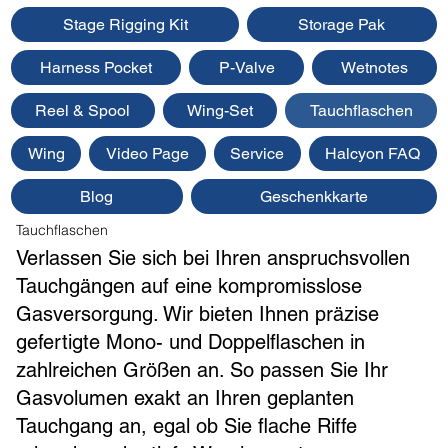
Stage Rigging Kit
Storage Pak
Harness Pocket
P-Valve
Wetnotes
Reel & Spool
Wing-Set
Tauchflaschen
Wing
Video Page
Service
Halcyon FAQ
Blog
Geschenkkarte
Tauchflaschen
Verlassen Sie sich bei Ihren anspruchsvollen
Tauchgängen auf eine kompromisslose
Gasversorgung. Wir bieten Ihnen präzise
gefertigte Mono- und Doppelflaschen in
zahlreichen Größen an. So passen Sie Ihr
Gasvolumen exakt an Ihren geplanten
Tauchgang an, egal ob Sie flache Riffe