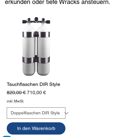
erkunden oder tiefe Wracks ansteuern.
Tauchflaschen DIR Style
Standardpreis
Sale-Preis
820,00 €
710,00 €
inkl. MwSt.
In den Warenkorb