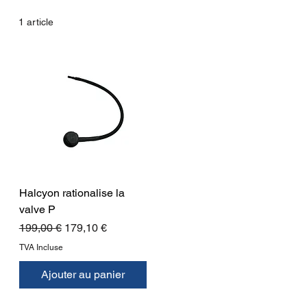
1 article
Halcyon rationalise la
valve P
Prix original
Prix promotionnel
199,00 €
179,10 €
TVA Incluse
Ajouter au panier