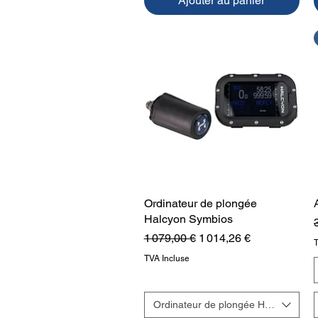
Ajouter au panier
Ordinateur de plongée
Aperçu rapide
Halcyon Symbios
P
Prix original
Prix promotionnel
1 079,00 €
1 014,26 €
TVA Incluse
Ordinateur de plongée Halcyon Sym