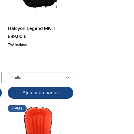
Halcyon Legend MK II
Aperçu rapide
Prix
699,00 €
TVA Incluse
ro
Taille
Ajouter au panier
HAUT