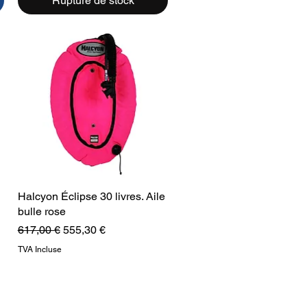
Rupture de stock
Halcyon Éclipse 30 livres. Aile
Aperçu rapide
bulle rose
Prix original
Prix promotionnel
617,00 €
555,30 €
TVA Incluse