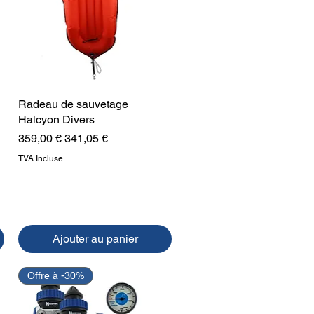
Radeau de sauvetage
Aperçu rapide
Halcyon Divers
Prix original
Prix promotionnel
359,00 €
341,05 €
TVA Incluse
Ajouter au panier
Offre à -30%