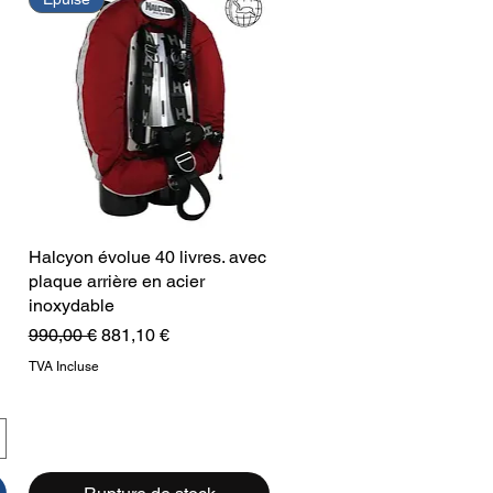
Halcyon évolue 40 livres. avec
Aperçu rapide
plaque arrière en acier
inoxydable
Prix original
Prix promotionnel
990,00 €
881,10 €
TVA Incluse