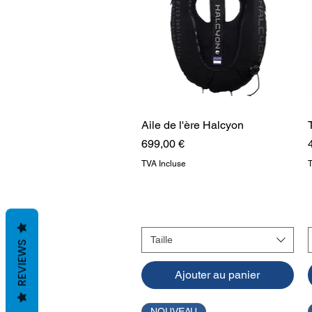
Aile de l'ère Halcyon
Aperçu rapide
Prix
699,00 €
TVA Incluse
Taille
REVIEWS
Ajouter au panier
NOUVEAU