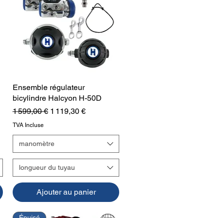
Ensemble régulateur
Aperçu rapide
bicylindre Halcyon H-50D
Prix original
Prix promotionnel
1 599,00 €
1 119,30 €
TVA Incluse
manomètre
longueur du tuyau
Ajouter au panier
Épuisé