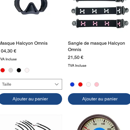
Masque Halcyon Omnis
Aperçu rapide
Sangle de masque Halcyon
Aperçu rapide
Omnis
Prix
104,30 €
Prix
21,50 €
TVA Incluse
TVA Incluse
Taille
Ajouter au panier
Ajouter au panier