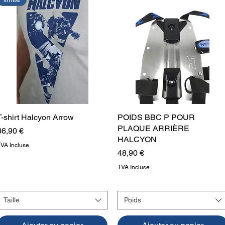
T-shirt Halcyon Arrow
Aperçu rapide
POIDS BBC P POUR
Aperçu rapide
PLAQUE ARRIÈRE
Prix
36,90 €
HALCYON
TVA Incluse
Prix
48,90 €
TVA Incluse
Taille
Poids