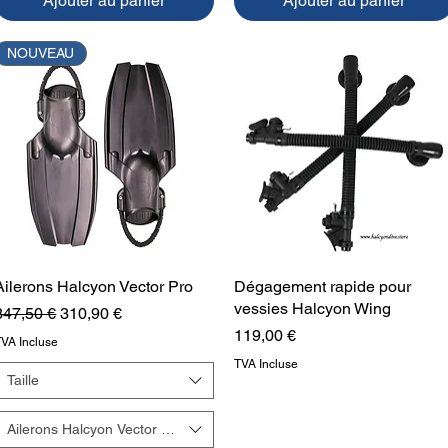
Ajouter au panier
Ajouter au panier
NOUVEAU
Ailerons Halcyon Vector Pro
Aperçu rapide
Dégagement rapide pour
Aperçu rapide
vessies Halcyon Wing
rix original
Prix promotionnel
347,50 €
310,90 €
Prix
119,00 €
TVA Incluse
TVA Incluse
Taille
bios
Ailerons Halcyon Vector Pro