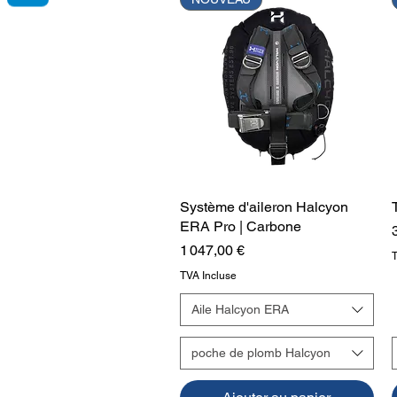
Système d'aileron Halcyon
Aperçu rapide
ERA Pro | Carbone
Prix
1 047,00 €
TVA Incluse
Aile Halcyon ERA
poche de plomb Halcyon