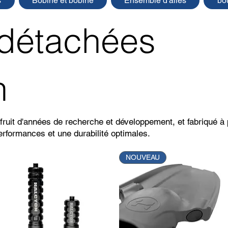
s
Bobine et bobine
Ensemble d'ailes
bo
 détachées
n
fruit d'années de recherche et développement, et fabriqué à 
erformances et une durabilité optimales.
NOUVEAU