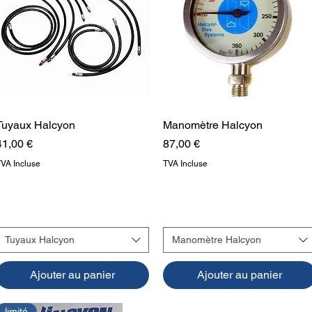
Tuyaux Halcyon
Aperçu rapide
Manomètre Halcyon
Aperçu rapide
Prix
Prix
41,00 €
87,00 €
TVA Incluse
TVA Incluse
Tuyaux Halcyon
Manomètre Halcyon
Ajouter au panier
Ajouter au panier
limité