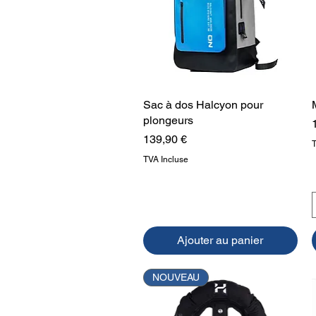
Sac à dos Halcyon pour
Aperçu rapide
plongeurs
Prix
139,90 €
TVA Incluse
Ajouter au panier
NOUVEAU