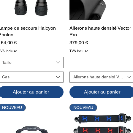
Lampe de secours Halcyon
Aperçu rapide
Ailerons haute densité Vector
Aperçu rapide
Photon
Pro
Prix
Prix
164,00 €
379,00 €
TVA Incluse
TVA Incluse
Taille
Cas
Ailerons haute densité Vector P
Ajouter au panier
Ajouter au panier
NOUVEAU
NOUVEAU