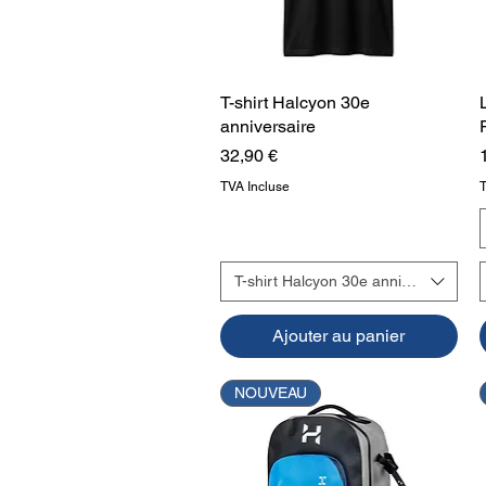
T-shirt Halcyon 30e
Aperçu rapide
anniversaire
Prix
32,90 €
TVA Incluse
T-shirt Halcyon 30e anniversaire
Ajouter au panier
NOUVEAU