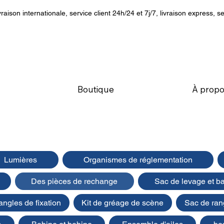
vraison internationale, service client 24h/24 et 7j/7, livraison express, se
Boutique
À propo
Lumières
Organismes de réglementation
Des pièces de rechange
Sac de levage et bal
angles de fixation
Kit de gréage de scène
Sac de ra