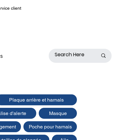
rvice client
s
Plaque arrière et harnais
ise d'alerte
Masque
ngement
Poche pour harnais