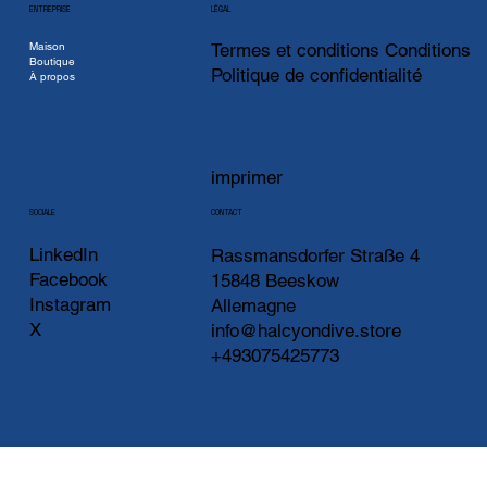
ENTREPRISE
LÉGAL
Maison
Termes et conditions Conditions
Boutique
Politique de confidentialité
À propos
imprimer
CONTACT
SOCIALE
LinkedIn
Rassmansdorfer Straße 4
Facebook
15848 Beeskow
Instagram
Allemagne
X
info@halcyondive.store
+493075425773