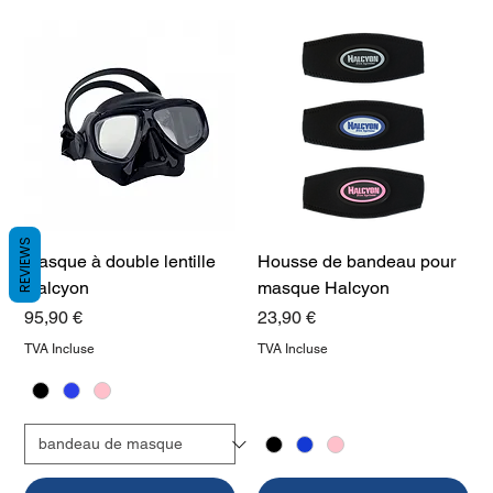
REVIEWS
Masque à double lentille
Housse de bandeau pour
Halcyon
masque Halcyon
Prix
Prix
95,90 €
23,90 €
TVA Incluse
TVA Incluse