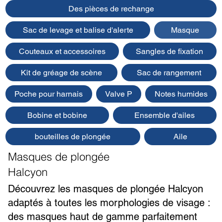
Des pièces de rechange
Sac de levage et balise d'alerte
Masque
Couteaux et accessoires
Sangles de fixation
Kit de gréage de scène
Sac de rangement
Poche pour harnais
Valve P
Notes humides
Bobine et bobine
Ensemble d'ailes
bouteilles de plongée
Aile
Masques de plongée
Halcyon
Découvrez les masques de plongée Halcyon
adaptés à toutes les morphologies de visage :
des masques haut de gamme parfaitement