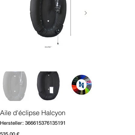
Aile d'éclipse Halcyon
SKU
Hersteller:
366615376135191
366615376135191
Prix
535,00 €