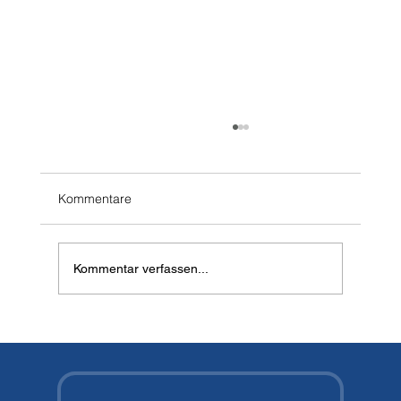
Kommentare
Kommentar verfassen...
Vector Pro HD vs. Halcyon Vector Pro:
Der große Vergleich