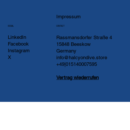
Impressum
CONTACT
SOCIAL
LinkedIn
Rassmansdorfer Straße 4
Facebook
15848 Beeskow
Instagram
Germany
X
info@halcyondive.store
+49|015140007595
Vertrag wiederrufen