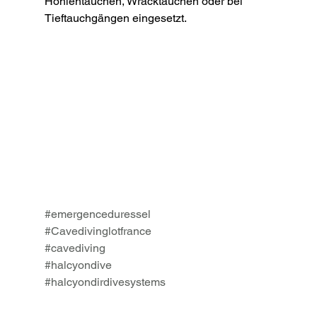
Höhlentauchen, Wracktauchen oder bei 
Tieftauchgängen eingesetzt.
#emergenceduressel
#Cavedivinglotfrance
#cavediving
#halcyondive
#halcyondirdivesystems