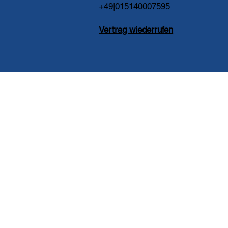
+49|015140007595
Vertrag wiederrufen