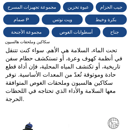
جيب الحزام
عبوة تخزين
مجموعة تجهيزات المسرح
بكرة وخيط
ويت نوتس
صمام P
جناح
أسطوانات الغوص
مجموعة الأجنحة
سكاكين وملحقات هالسيون
تحت الماء، السلامة هي الأهم. سواء كنت تتنقل
في أنظمة كهوف وعرة، أو تستكشف حطام سفن
تاريخية، أو تكتشف المياه المحلية، فإن أداة قطع
حادة وموثوقة تُعدّ من المعدات الأساسية. توفر
سكاكين هالسيون وملحقات الغوص المتوافقة
معها السلامة والأداء الذي تحتاجه في اللحظات
الحرجة.