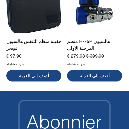
هالسيون H-75P منظم
حقيبة منظم التنفس هالسيون
المرحلة الأولى
فويجر
سعر عادي
سعر البيع
السعر
ضريبة شاملة
ضريبة شاملة
أضِف إلى العربة
أضِف إلى العربة
Abonnier