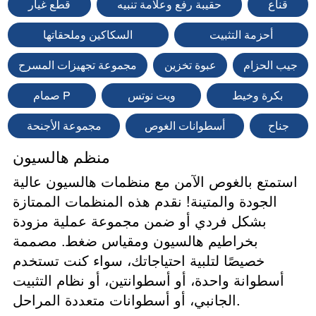
قناع
حقيبة رفع وعلامة تنبيه
قطع غيار
أحزمة التثبيت
السكاكين وملحقاتها
جيب الحزام
عبوة تخزين
مجموعة تجهيزات المسرح
بكرة وخيط
ويت نوتس
صمام P
جناح
أسطوانات الغوص
مجموعة الأجنحة
منظم هالسيون
استمتع بالغوص الآمن مع منظمات هالسيون عالية
الجودة والمتينة! نقدم هذه المنظمات الممتازة
بشكل فردي أو ضمن مجموعة عملية مزودة
بخراطيم هالسيون ومقياس ضغط. مصممة
خصيصًا لتلبية احتياجاتك، سواء كنت تستخدم
أسطوانة واحدة، أو أسطوانتين، أو نظام التثبيت
الجانبي، أو أسطوانات متعددة المراحل.