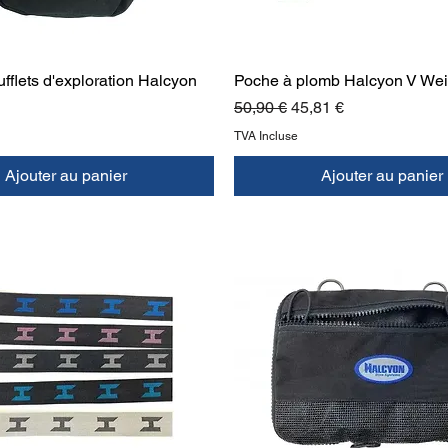
fflets d'exploration Halcyon
Poche à plomb Halcyon V Wei
Prix original
Prix promotionnel
50,90 €
45,81 €
TVA Incluse
Ajouter au panier
Ajouter au panier