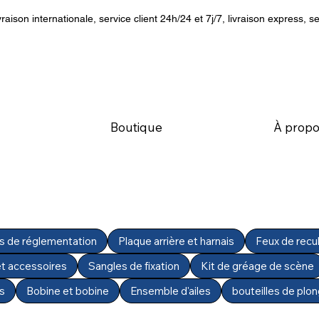
vraison internationale, service client 24h/24 et 7j/7, livraison express, se
Boutique
À propo
 de réglementation
Plaque arrière et harnais
Feux de recu
t accessoires
Sangles de fixation
Kit de gréage de scène
s
Bobine et bobine
Ensemble d'ailes
bouteilles de plo