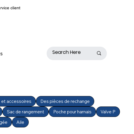
rvice client
s
l et accessoires
Des pièces de rechange
Sac de rangement
Poche pour harnais
Valve P
ngée
Aile