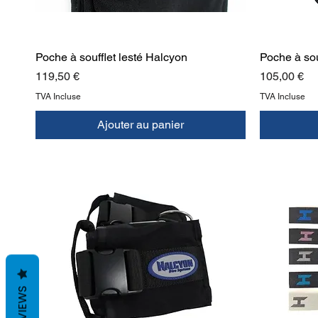
Poche à soufflet lesté Halcyon
Poche à sou
Prix
Prix
119,50 €
105,00 €
TVA Incluse
TVA Incluse
Ajouter au panier
REVIEWS