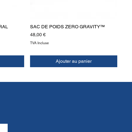
RAL
SAC DE POIDS ZERO GRAVITY™
Prix
48,00 €
TVA Incluse
Ajouter au panier