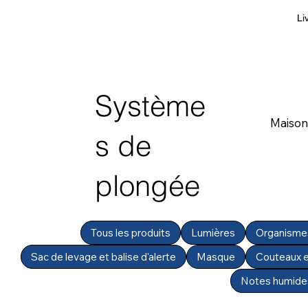
Li
Système
Maison
s de
plongée
Tous les produits
Lumières
Organismes
Sac de levage et balise d'alerte
Masque
Couteaux e
Notes humide