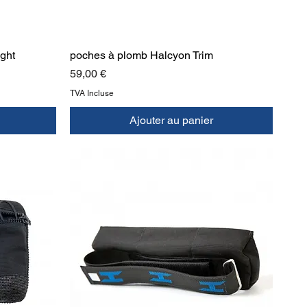
ght
poches à plomb Halcyon Trim
Prix
59,00 €
TVA Incluse
Ajouter au panier