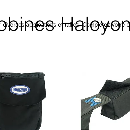
bobines Halcyo
 diverses applications et tailles. Complétez votre