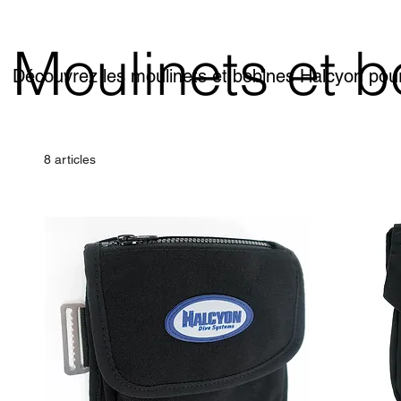
Moulinets et 
Découvrez les moulinets et bobines Halcyon pour
8 articles