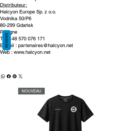
Distributeur:
Halcyon Europe Sp. z o.o.
Vodnika 50/P6
80-299 Gdańsk
Pologne
REVIEWS
Tél. +48 570 076 171
E-mail :
partenaires@halcyon.net
Web :
www.halcyon.net
NOUVEAU