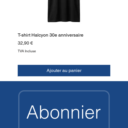
T-shirt Halcyon 30e anniversaire
Prix
32,90 €
TVA Incluse
Ajouter au panier
NOUVEAU
NOUVEAU
NOUVEAU
NOUVEAU
NOUVEAU
NOUVEAU
NOUVEAU
HAUT
Abonnier