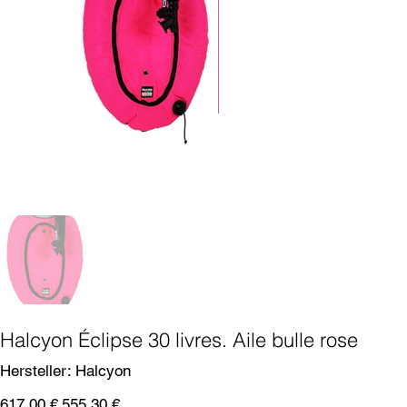
Halcyon Éclipse 30 livres. Aile bulle rose
SKU
Hersteller:
Halcyon
Halcyon
Prix
Prix
617,00 €
555,30 €