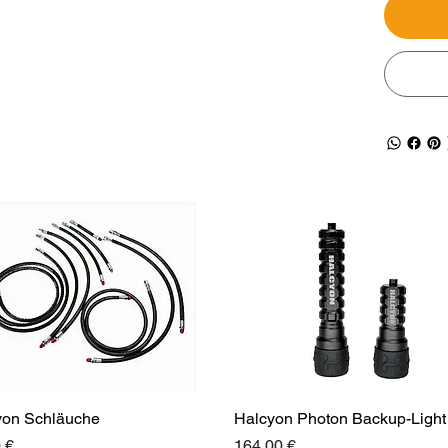
yon Schläuche
Halcyon Photon Backup-Light
Preis
 €
164,00 €