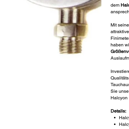
dem
Hal
ansprech
Mit sein
attraktiv
Finimeter
haben wi
Größenv
Auslaufmo
Investier
Qualität
Tauchaus
Sie unse
Halcyon 
Details:
Halc
Halc