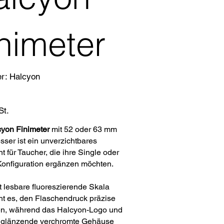
nimeter
Artikelnummer:
er:
Halcyon
Halcyon
St.
yon Finimeter
mit 52 oder 63 mm
ser ist ein unverzichtbares
t für Taucher, die ihre Single oder
onfiguration ergänzen möchten.
t lesbare fluoreszierende Skala
ht es, den Flaschendruck präzise
n, während das Halcyon-Logo und
hglänzende verchromte Gehäuse