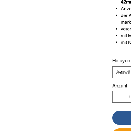
42m
Anze
der 
marki
verc
mit 
mit 
Halcyon 
Anzahl