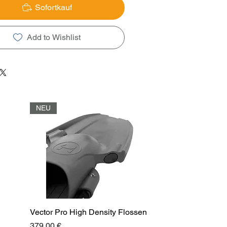
Sofortkauf
Add to Wishlist
NEU
Vector Pro High Density Flossen
Preis
379,00 €