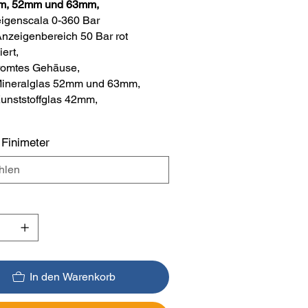
m, 52mm und 63mm,
igenscala 0-360 Bar
Anzeigenbereich 50 Bar rot
ert,
romtes Gehäuse,
Mineralglas 52mm und 63mm,
Kunststoffglas 42mm,
Finimeter
In den Warenkorb