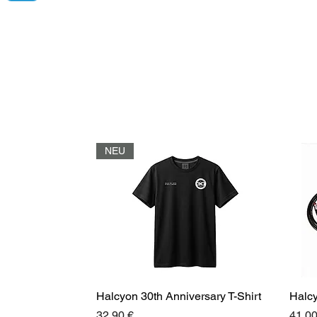
NEU
Halcyon 30th Anniversary T-Shirt
Halc
Preis
Preis
32,90 €
41,00