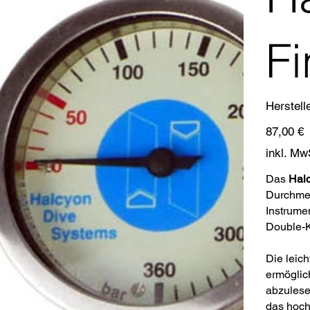
Fi
Herstell
Preis
87,00 €
inkl. Mw
Das
Halc
Durchmes
Instrumen
Double-K
Die leich
ermöglic
abzulese
das hoc