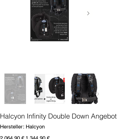
Halcyon Infinity Double Down Angebot
Artikelnummer:
Hersteller:
Halcyon
Halcyon
Ursprünglicher
Angebotspreis
2.064,90 €
1.344,90 €