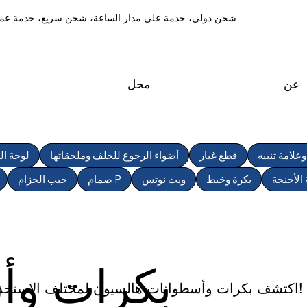
شحن دولي، خدمة على مدار الساعة، شحن سريع، خدمة عمل
عن
محل
علامة تنبيه
قطع غيار
أضواء الرجوع للخلف وملحقاتها
لوحة ال
الأجنحة
بكرة وخيط
ويت نوتس
صمام P
جيب الحزام
بكرات وأ
اكتشف بكرات وأسطوانات هالسيون لمختلف الاستخدامات والأحجام. أكمل معدات الغوص الخاصة بك الآن!