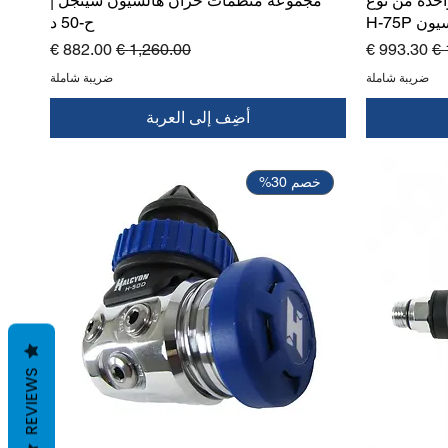
حدة من نوع
مجموعة منظمات خزان هالسيون سينجل |
ن H-75P
ح-50 د
ي
سعر البيع
سعر عادي
سعر البيع
ضريبة شاملة
ضريبة شاملة
أضِف إلى العربة
خصم 30%
REVIEWS