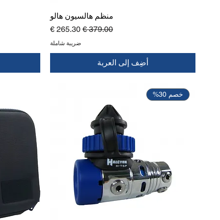
منظم هالسيون هالو
سعر عادي
سعر البيع
ضريبة شاملة
أضِف إلى العربة
خصم 30%