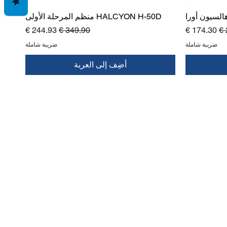
السيون أورا
HALCYON H-50D منظم المرحلة الأولى
دي
سعر البيع
سعر عادي
سعر البيع
ضريبة شاملة
ضريبة شاملة
أضِف إلى العربة