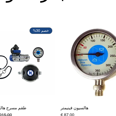
خصم 30%
هالسيون فينيمتر
طقم مسرح هالسيو
السعر
سعر عا