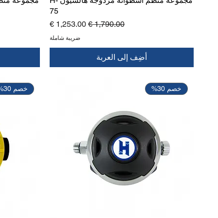
مجموعة منظم أسطوانة مزدوجة هالسيون H-
75
سعر عادي
سعر البيع
ضريبة شاملة
أضِف إلى العربة
خصم 30%
خصم 30%