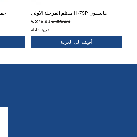
هالسيون H-75P منظم المرحلة الأولى
حقي
سعر عادي
سعر البيع
ضريبة شاملة
أضِف إلى العربة