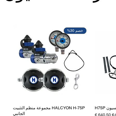
خصم 30%
ن H75P
HALCYON H-75P مجموعة منظم التثبيت
الجانبي
دي
سعر البيع