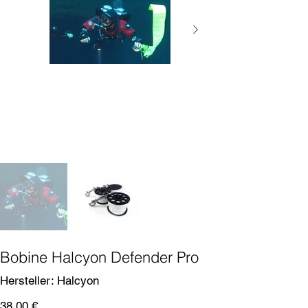
Bobine Halcyon Defender Pro
SKU
Hersteller:
Halcyon
Halcyon
Prix
38,00 €