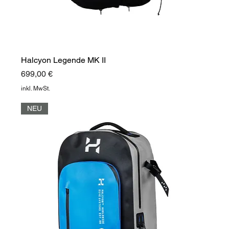
Halcyon Legende MK II
Preis
699,00 €
inkl. MwSt.
NEU