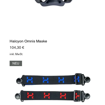
Halcyon Omnis Maske
Preis
104,30 €
inkl. MwSt.
NEU