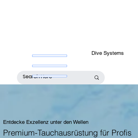
Dive Systems
Entdecke Exzellenz unter den Wellen
Premium-Tauchausrüstung für Profis