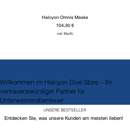
Halcyon Omnis Maske
Preis
104,30 €
inkl. MwSt.
NEU
NEU
NEU
TOP
-30% offer
NEU
limitiert
TOP
NEU
Willkommen im Halcyon Dive Store – Ihr
vertrauenswürdiger Partner für
Unterwasserabenteuer
UNSERE BESTSELLER
Entdecken Sie, was unsere Kunden am meisten lieben!