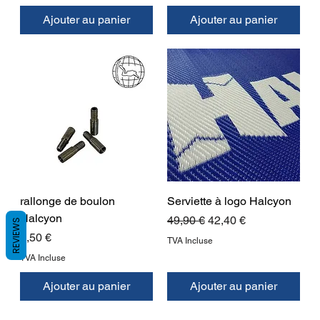
Ajouter au panier
Ajouter au panier
rallonge de boulon
Serviette à logo Halcyon
Halcyon
Prix original
Prix promotionnel
49,90 €
42,40 €
REVIEWS
Prix
7,50 €
TVA Incluse
TVA Incluse
Ajouter au panier
Ajouter au panier