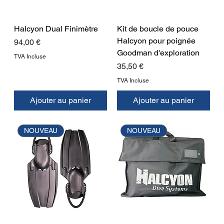
Halcyon Dual Finimètre
Kit de boucle de pouce
Halcyon pour poignée
Prix
94,00 €
Goodman d'exploration
TVA Incluse
Prix
35,50 €
TVA Incluse
Ajouter au panier
Ajouter au panier
NOUVEAU
NOUVEAU