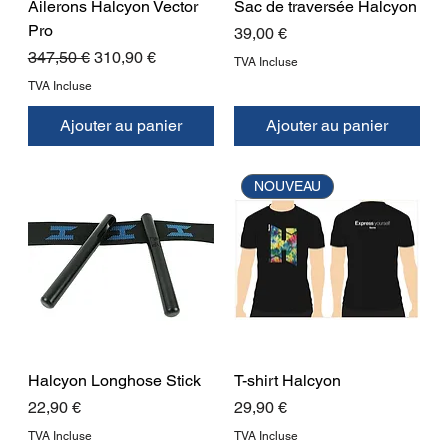
Ailerons Halcyon Vector
Sac de traversée Halcyon
Pro
Prix
39,00 €
Prix original
Prix promotionnel
347,50 €
310,90 €
TVA Incluse
TVA Incluse
Ajouter au panier
Ajouter au panier
NOUVEAU
Halcyon Longhose Stick
T-shirt Halcyon
Prix
Prix
22,90 €
29,90 €
TVA Incluse
TVA Incluse