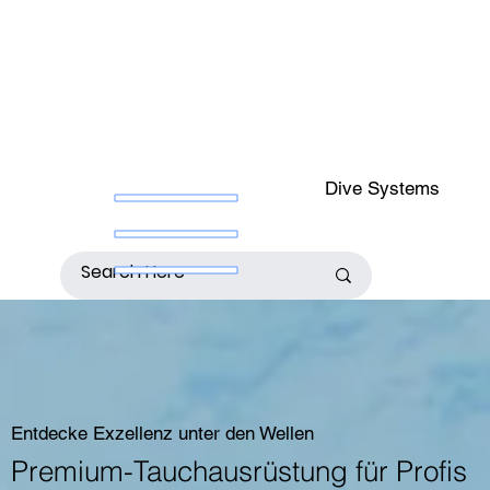
Dive Systems
Entdecke Exzellenz unter den Wellen
Premium-Tauchausrüstung für Profis