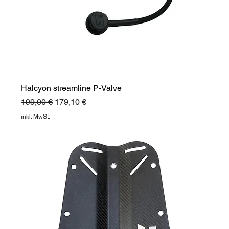
Halcyon streamline P-Valve
Standardpreis
Sale-Preis
199,00 €
179,10 €
inkl. MwSt.