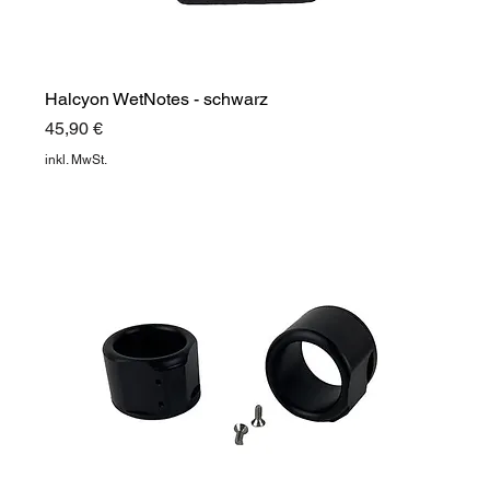
Halcyon WetNotes - schwarz
Preis
45,90 €
inkl. MwSt.