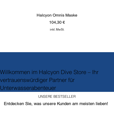
Halcyon Omnis Maske
Preis
104,30 €
inkl. MwSt.
NEU
NEU
NEU
TOP
-30% offer
NEU
limitiert
TOP
NEU
Willkommen im Halcyon Dive Store – Ihr
vertrauenswürdiger Partner für
Unterwasserabenteuer
UNSERE BESTSELLER
Entdecken Sie, was unsere Kunden am meisten lieben!