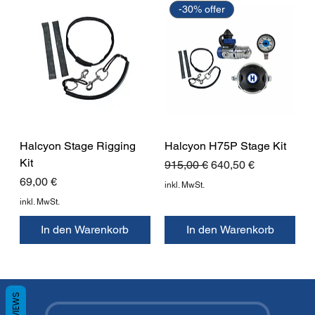
-30% offer
Halcyon Stage Rigging
Halcyon H75P Stage Kit
Kit
Standardpreis
Sale-Preis
915,00 €
640,50 €
Preis
69,00 €
inkl. MwSt.
inkl. MwSt.
In den Warenkorb
In den Warenkorb
REVIEWS